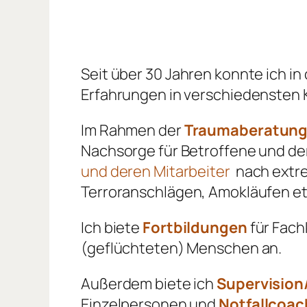
Seit über 30 Jahren konnte ich in
Erfahrungen in verschiedensten
Im Rahmen der
Traumaberatun
Nachsorge für Betroffene und d
und deren Mitarbeiter
nach extrem
Terroranschlägen, Amokläufen etc
Ich biete
Fortbildungen
für Fach
(geflüchteten) Menschen an.
Außerdem biete ich
Supervision
Einzelpersonen und
Notfallcoac